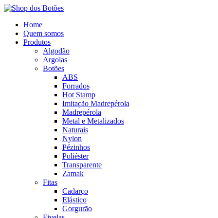
Home
Quem somos
Produtos
Algodão
Argolas
Botões
ABS
Forrados
Hot Stamp
Imitação Madrepérola
Madrepérola
Metal e Metalizados
Naturais
Nylon
Pézinhos
Poliéster
Transparente
Zamak
Fitas
Cadarço
Elástico
Gorgurão
Fivelas