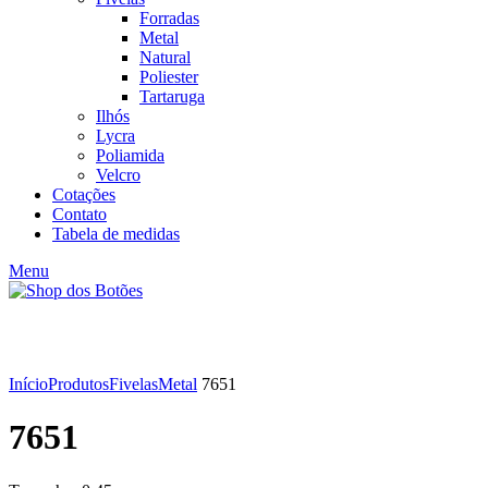
Forradas
Metal
Natural
Poliester
Tartaruga
Ilhós
Lycra
Poliamida
Velcro
Cotações
Contato
Tabela de medidas
Menu
Click to enlarge
Início
Produtos
Fivelas
Metal
7651
7651