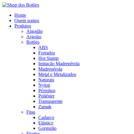
Home
Quem somos
Produtos
Algodão
Argolas
Botões
ABS
Forrados
Hot Stamp
Imitação Madrepérola
Madrepérola
Metal e Metalizados
Naturais
Nylon
Pézinhos
Poliéster
Transparente
Zamak
Fitas
Cadarço
Elástico
Gorgurão
Fivelas