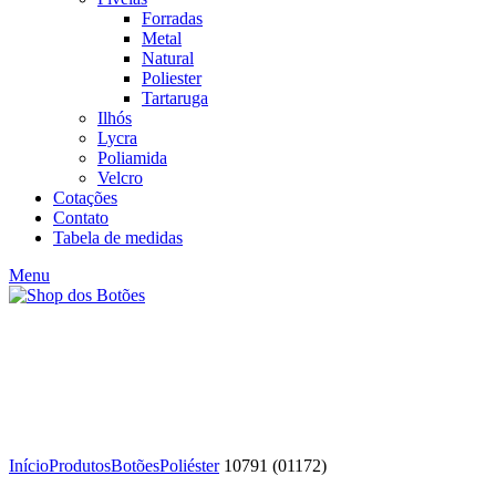
Forradas
Metal
Natural
Poliester
Tartaruga
Ilhós
Lycra
Poliamida
Velcro
Cotações
Contato
Tabela de medidas
Menu
Click to enlarge
Início
Produtos
Botões
Poliéster
10791 (01172)