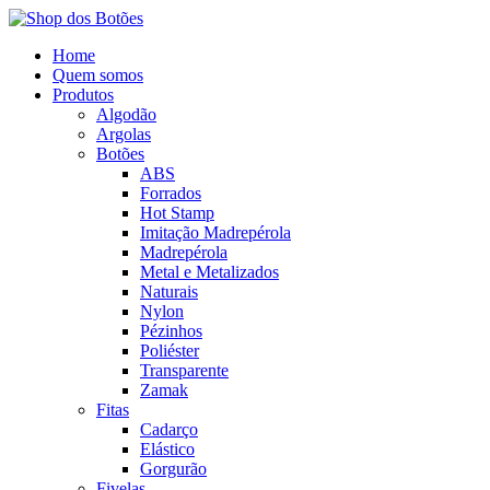
Home
Quem somos
Produtos
Algodão
Argolas
Botões
ABS
Forrados
Hot Stamp
Imitação Madrepérola
Madrepérola
Metal e Metalizados
Naturais
Nylon
Pézinhos
Poliéster
Transparente
Zamak
Fitas
Cadarço
Elástico
Gorgurão
Fivelas