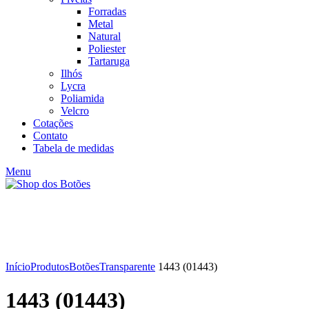
Forradas
Metal
Natural
Poliester
Tartaruga
Ilhós
Lycra
Poliamida
Velcro
Cotações
Contato
Tabela de medidas
Menu
Click to enlarge
Início
Produtos
Botões
Transparente
1443 (01443)
1443 (01443)