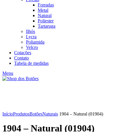
Forradas
Metal
Natural
Poliester
Tartaruga
Ilhós
Lycra
Poliamida
Velcro
Cotações
Contato
Tabela de medidas
Menu
Click to enlarge
Início
Produtos
Botões
Naturais
1904 – Natural (01904)
1904 – Natural (01904)