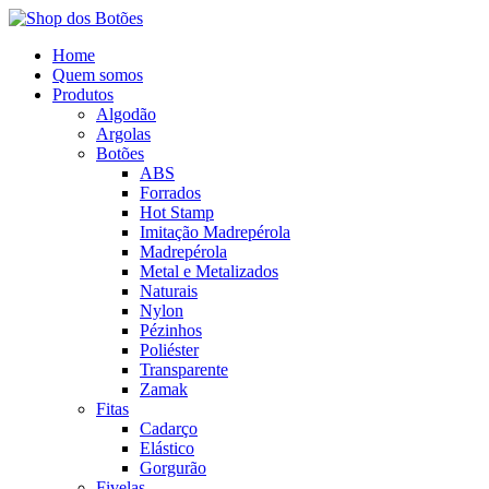
Home
Quem somos
Produtos
Algodão
Argolas
Botões
ABS
Forrados
Hot Stamp
Imitação Madrepérola
Madrepérola
Metal e Metalizados
Naturais
Nylon
Pézinhos
Poliéster
Transparente
Zamak
Fitas
Cadarço
Elástico
Gorgurão
Fivelas