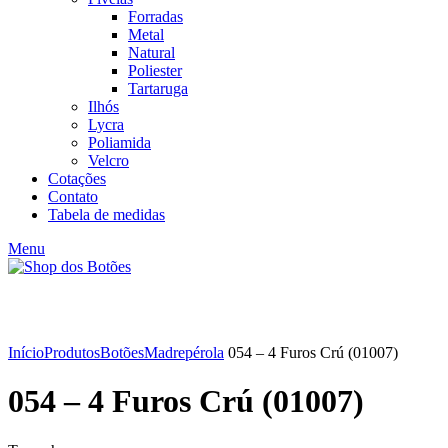
Forradas
Metal
Natural
Poliester
Tartaruga
Ilhós
Lycra
Poliamida
Velcro
Cotações
Contato
Tabela de medidas
Menu
Click to enlarge
Início
Produtos
Botões
Madrepérola
054 – 4 Furos Crú (01007)
054 – 4 Furos Crú (01007)