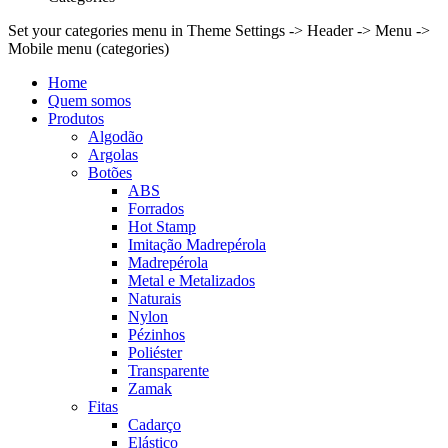
Set your categories menu in Theme Settings -> Header -> Menu ->
Mobile menu (categories)
Home
Quem somos
Produtos
Algodão
Argolas
Botões
ABS
Forrados
Hot Stamp
Imitação Madrepérola
Madrepérola
Metal e Metalizados
Naturais
Nylon
Pézinhos
Poliéster
Transparente
Zamak
Fitas
Cadarço
Elástico