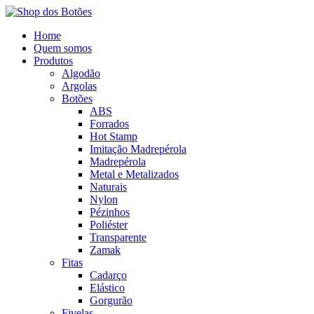
Home
Quem somos
Produtos
Algodão
Argolas
Botões
ABS
Forrados
Hot Stamp
Imitação Madrepérola
Madrepérola
Metal e Metalizados
Naturais
Nylon
Pézinhos
Poliéster
Transparente
Zamak
Fitas
Cadarço
Elástico
Gorgurão
Fivelas