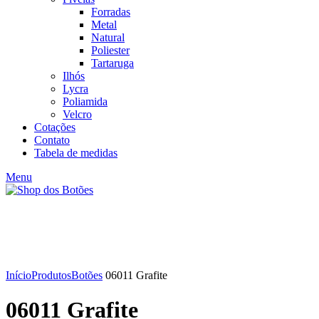
Forradas
Metal
Natural
Poliester
Tartaruga
Ilhós
Lycra
Poliamida
Velcro
Cotações
Contato
Tabela de medidas
Menu
Click to enlarge
Início
Produtos
Botões
06011 Grafite
06011 Grafite