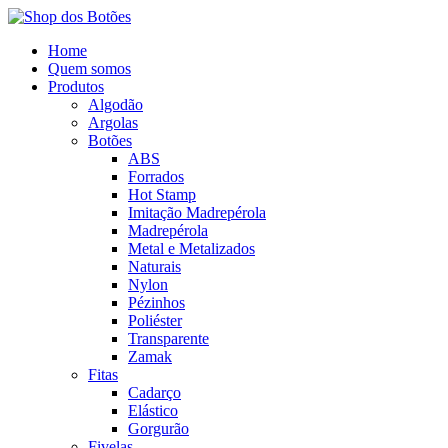
Home
Quem somos
Produtos
Algodão
Argolas
Botões
ABS
Forrados
Hot Stamp
Imitação Madrepérola
Madrepérola
Metal e Metalizados
Naturais
Nylon
Pézinhos
Poliéster
Transparente
Zamak
Fitas
Cadarço
Elástico
Gorgurão
Fivelas