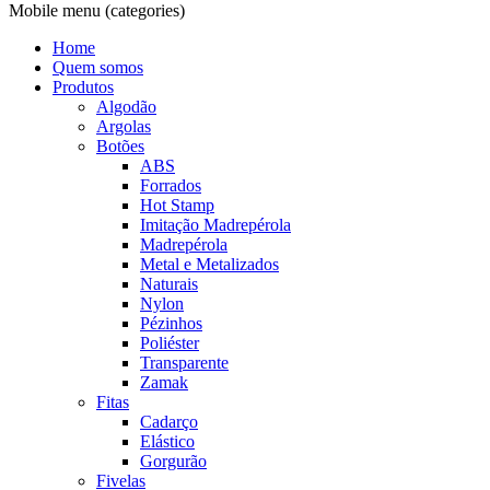
Mobile menu (categories)
Home
Quem somos
Produtos
Algodão
Argolas
Botões
ABS
Forrados
Hot Stamp
Imitação Madrepérola
Madrepérola
Metal e Metalizados
Naturais
Nylon
Pézinhos
Poliéster
Transparente
Zamak
Fitas
Cadarço
Elástico
Gorgurão
Fivelas