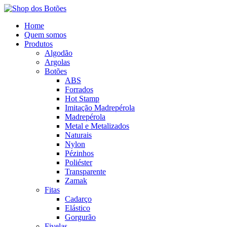
Home
Quem somos
Produtos
Algodão
Argolas
Botões
ABS
Forrados
Hot Stamp
Imitação Madrepérola
Madrepérola
Metal e Metalizados
Naturais
Nylon
Pézinhos
Poliéster
Transparente
Zamak
Fitas
Cadarço
Elástico
Gorgurão
Fivelas