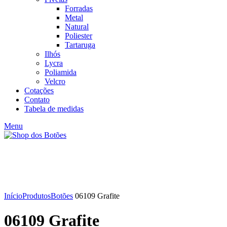
Forradas
Metal
Natural
Poliester
Tartaruga
Ilhós
Lycra
Poliamida
Velcro
Cotações
Contato
Tabela de medidas
Menu
Click to enlarge
Início
Produtos
Botões
06109 Grafite
06109 Grafite