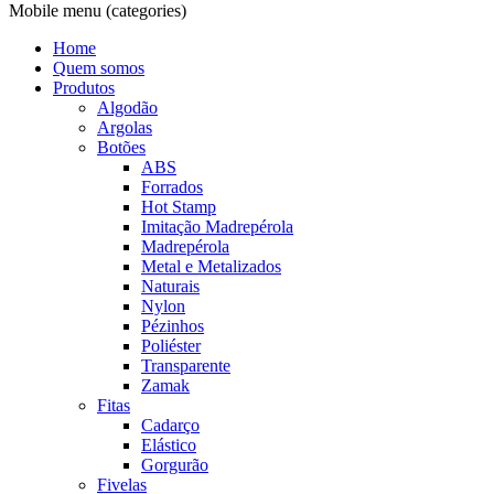
Mobile menu (categories)
Home
Quem somos
Produtos
Algodão
Argolas
Botões
ABS
Forrados
Hot Stamp
Imitação Madrepérola
Madrepérola
Metal e Metalizados
Naturais
Nylon
Pézinhos
Poliéster
Transparente
Zamak
Fitas
Cadarço
Elástico
Gorgurão
Fivelas