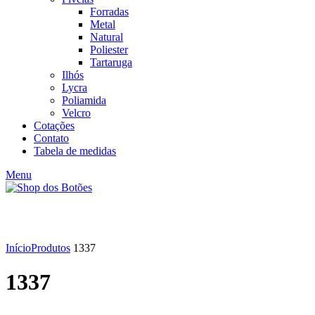
Forradas
Metal
Natural
Poliester
Tartaruga
Ilhós
Lycra
Poliamida
Velcro
Cotações
Contato
Tabela de medidas
Menu
Click to enlarge
Início
Produtos
1337
1337