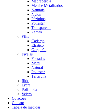
Madrepérola
Metal e Metalizados
Naturais
Nylon
Pézinhos
Poliéster
Transparente
Zamak
Fitas
Cadarço
Elástico
Gorgurão
Fivelas
Forradas
Metal
Natural
Poliester
Tartaruga
Ilhós
Lycra
Poliamida
Velcro
Cotações
Contato
Tabela de medidas