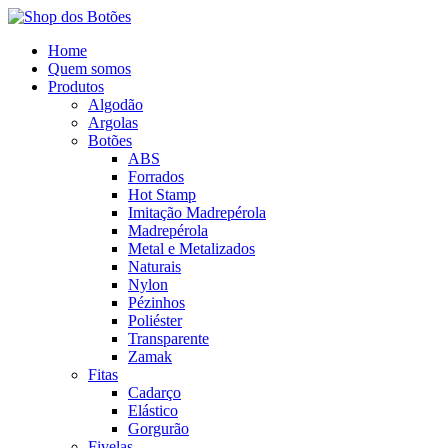
Home
Quem somos
Produtos
Algodão
Argolas
Botões
ABS
Forrados
Hot Stamp
Imitação Madrepérola
Madrepérola
Metal e Metalizados
Naturais
Nylon
Pézinhos
Poliéster
Transparente
Zamak
Fitas
Cadarço
Elástico
Gorgurão
Fivelas