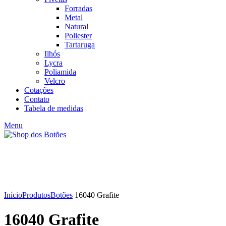
Forradas
Metal
Natural
Poliester
Tartaruga
Ilhós
Lycra
Poliamida
Velcro
Cotações
Contato
Tabela de medidas
Menu
Click to enlarge
Início
Produtos
Botões
16040 Grafite
16040 Grafite