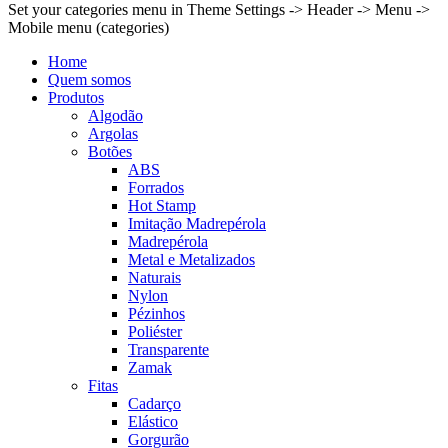
Set your categories menu in Theme Settings -> Header -> Menu ->
Mobile menu (categories)
Home
Quem somos
Produtos
Algodão
Argolas
Botões
ABS
Forrados
Hot Stamp
Imitação Madrepérola
Madrepérola
Metal e Metalizados
Naturais
Nylon
Pézinhos
Poliéster
Transparente
Zamak
Fitas
Cadarço
Elástico
Gorgurão