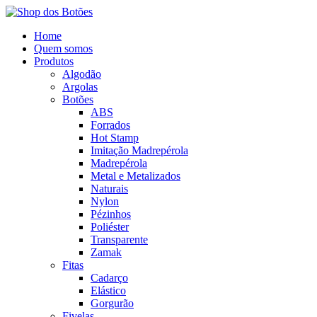
Home
Quem somos
Produtos
Algodão
Argolas
Botões
ABS
Forrados
Hot Stamp
Imitação Madrepérola
Madrepérola
Metal e Metalizados
Naturais
Nylon
Pézinhos
Poliéster
Transparente
Zamak
Fitas
Cadarço
Elástico
Gorgurão
Fivelas