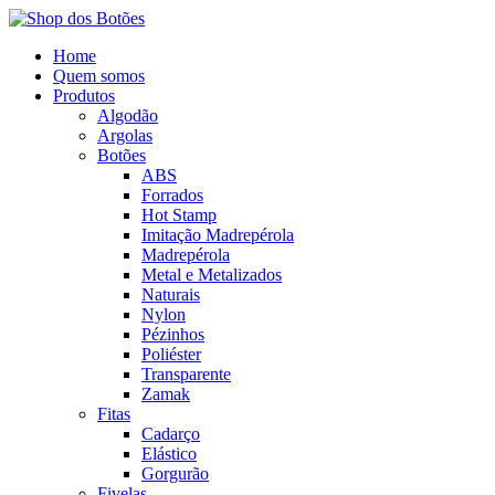
Home
Quem somos
Produtos
Algodão
Argolas
Botões
ABS
Forrados
Hot Stamp
Imitação Madrepérola
Madrepérola
Metal e Metalizados
Naturais
Nylon
Pézinhos
Poliéster
Transparente
Zamak
Fitas
Cadarço
Elástico
Gorgurão
Fivelas