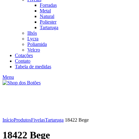
Forradas
Metal
Natural
Poliester
Tartaruga
Ilhós
Lycra
Poliamida
Velcro
Cotações
Contato
Tabela de medidas
Menu
Click to enlarge
Início
Produtos
Fivelas
Tartaruga
18422 Bege
18422 Bege