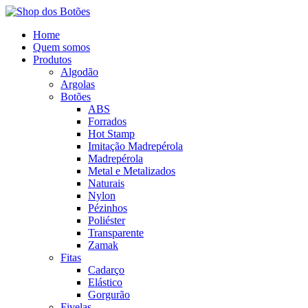
Home
Quem somos
Produtos
Algodão
Argolas
Botões
ABS
Forrados
Hot Stamp
Imitação Madrepérola
Madrepérola
Metal e Metalizados
Naturais
Nylon
Pézinhos
Poliéster
Transparente
Zamak
Fitas
Cadarço
Elástico
Gorgurão
Fivelas