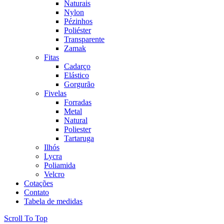
Naturais
Nylon
Pézinhos
Poliéster
Transparente
Zamak
Fitas
Cadarço
Elástico
Gorgurão
Fivelas
Forradas
Metal
Natural
Poliester
Tartaruga
Ilhós
Lycra
Poliamida
Velcro
Cotações
Contato
Tabela de medidas
Scroll To Top