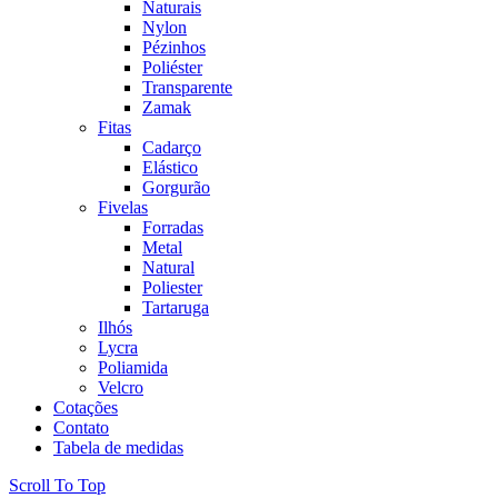
Naturais
Nylon
Pézinhos
Poliéster
Transparente
Zamak
Fitas
Cadarço
Elástico
Gorgurão
Fivelas
Forradas
Metal
Natural
Poliester
Tartaruga
Ilhós
Lycra
Poliamida
Velcro
Cotações
Contato
Tabela de medidas
Scroll To Top