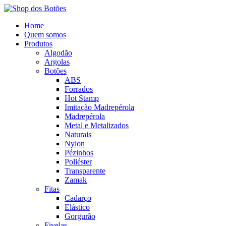
Home
Quem somos
Produtos
Algodão
Argolas
Botões
ABS
Forrados
Hot Stamp
Imitação Madrepérola
Madrepérola
Metal e Metalizados
Naturais
Nylon
Pézinhos
Poliéster
Transparente
Zamak
Fitas
Cadarço
Elástico
Gorgurão
Fivelas