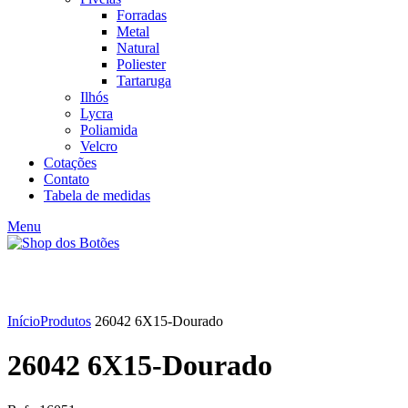
Forradas
Metal
Natural
Poliester
Tartaruga
Ilhós
Lycra
Poliamida
Velcro
Cotações
Contato
Tabela de medidas
Menu
Click to enlarge
Início
Produtos
26042 6X15-Dourado
26042 6X15-Dourado