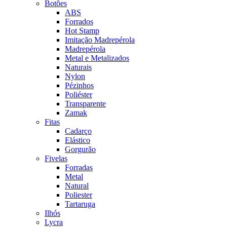
Botões
ABS
Forrados
Hot Stamp
Imitação Madrepérola
Madrepérola
Metal e Metalizados
Naturais
Nylon
Pézinhos
Poliéster
Transparente
Zamak
Fitas
Cadarço
Elástico
Gorgurão
Fivelas
Forradas
Metal
Natural
Poliester
Tartaruga
Ilhós
Lycra