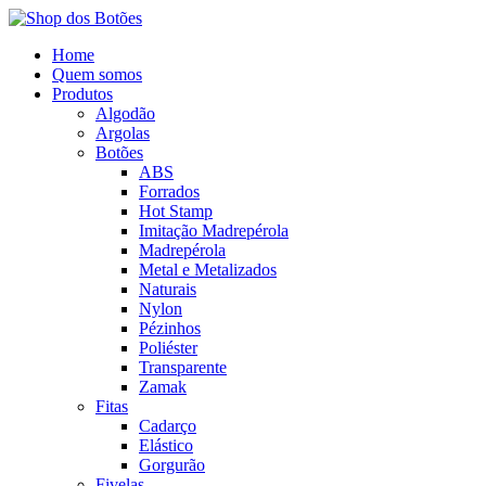
Home
Quem somos
Produtos
Algodão
Argolas
Botões
ABS
Forrados
Hot Stamp
Imitação Madrepérola
Madrepérola
Metal e Metalizados
Naturais
Nylon
Pézinhos
Poliéster
Transparente
Zamak
Fitas
Cadarço
Elástico
Gorgurão
Fivelas