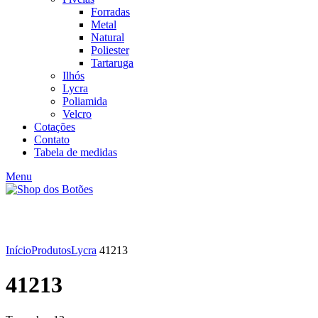
Forradas
Metal
Natural
Poliester
Tartaruga
Ilhós
Lycra
Poliamida
Velcro
Cotações
Contato
Tabela de medidas
Menu
Click to enlarge
Início
Produtos
Lycra
41213
41213