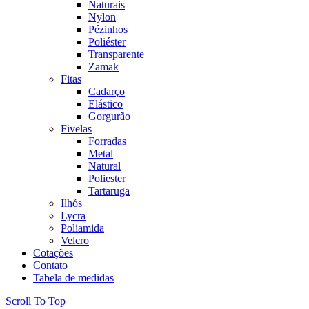
Naturais
Nylon
Pézinhos
Poliéster
Transparente
Zamak
Fitas
Cadarço
Elástico
Gorgurão
Fivelas
Forradas
Metal
Natural
Poliester
Tartaruga
Ilhós
Lycra
Poliamida
Velcro
Cotações
Contato
Tabela de medidas
Scroll To Top