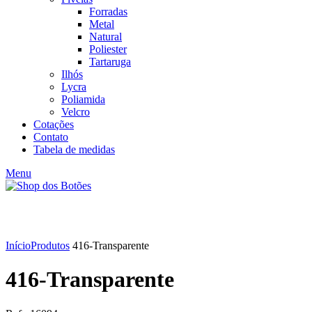
Forradas
Metal
Natural
Poliester
Tartaruga
Ilhós
Lycra
Poliamida
Velcro
Cotações
Contato
Tabela de medidas
Menu
Click to enlarge
Início
Produtos
416-Transparente
416-Transparente