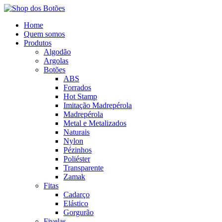
Home
Quem somos
Produtos
Algodão
Argolas
Botões
ABS
Forrados
Hot Stamp
Imitação Madrepérola
Madrepérola
Metal e Metalizados
Naturais
Nylon
Pézinhos
Poliéster
Transparente
Zamak
Fitas
Cadarço
Elástico
Gorgurão
Fivelas