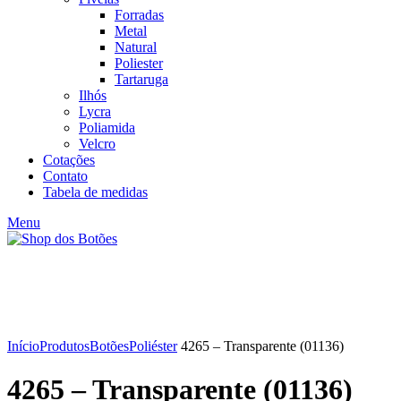
Forradas
Metal
Natural
Poliester
Tartaruga
Ilhós
Lycra
Poliamida
Velcro
Cotações
Contato
Tabela de medidas
Menu
Click to enlarge
Início
Produtos
Botões
Poliéster
4265 – Transparente (01136)
4265 – Transparente (01136)