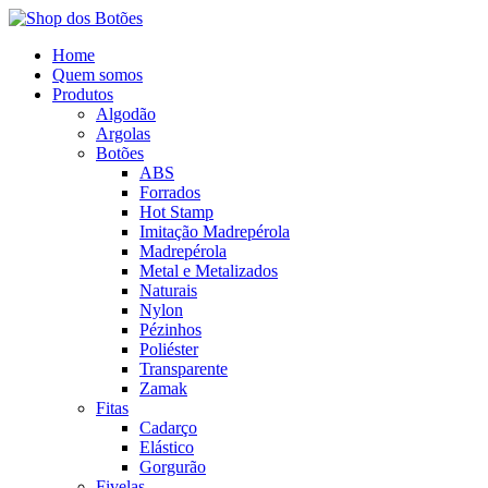
Home
Quem somos
Produtos
Algodão
Argolas
Botões
ABS
Forrados
Hot Stamp
Imitação Madrepérola
Madrepérola
Metal e Metalizados
Naturais
Nylon
Pézinhos
Poliéster
Transparente
Zamak
Fitas
Cadarço
Elástico
Gorgurão
Fivelas