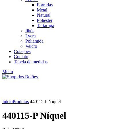
Forradas
Metal
Natural
Poliester
Tartaruga
Ilhós
Lycra
Poliamida
Velcro
Cotações
Contato
Tabela de medidas
Menu
Click to enlarge
Início
Produtos
440115-P Níquel
440115-P Níquel