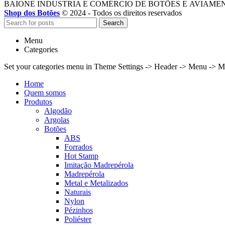
BAIONE INDUSTRIA E COMÉRCIO DE BOTÕES E AVIAME
Shop dos Botões
© 2024 - Todos os direitos reservados
Search
Menu
Categories
Set your categories menu in Theme Settings -> Header -> Menu -> M
Home
Quem somos
Produtos
Algodão
Argolas
Botões
ABS
Forrados
Hot Stamp
Imitação Madrepérola
Madrepérola
Metal e Metalizados
Naturais
Nylon
Pézinhos
Poliéster