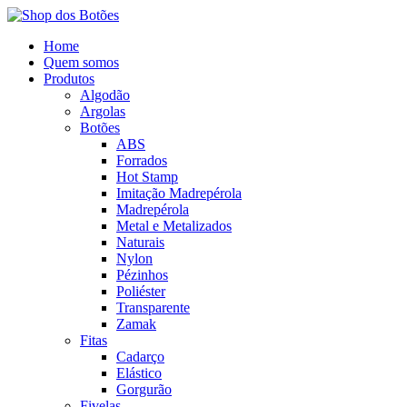
Home
Quem somos
Produtos
Algodão
Argolas
Botões
ABS
Forrados
Hot Stamp
Imitação Madrepérola
Madrepérola
Metal e Metalizados
Naturais
Nylon
Pézinhos
Poliéster
Transparente
Zamak
Fitas
Cadarço
Elástico
Gorgurão
Fivelas