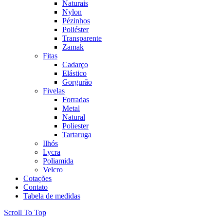
Naturais
Nylon
Pézinhos
Poliéster
Transparente
Zamak
Fitas
Cadarço
Elástico
Gorgurão
Fivelas
Forradas
Metal
Natural
Poliester
Tartaruga
Ilhós
Lycra
Poliamida
Velcro
Cotações
Contato
Tabela de medidas
Scroll To Top