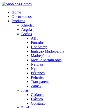
Home
Quem somos
Produtos
Algodão
Argolas
Botões
ABS
Forrados
Hot Stamp
Imitação Madrepérola
Madrepérola
Metal e Metalizados
Naturais
Nylon
Pézinhos
Poliéster
Transparente
Zamak
Fitas
Cadarço
Elástico
Gorgurão
Fivelas