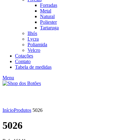
Forradas
Metal
Natural
Poliester
Tartaruga
Ilhós
Lycra
Poliamida
Velcro
Cotações
Contato
Tabela de medidas
Menu
Click to enlarge
Início
Produtos
5026
5026