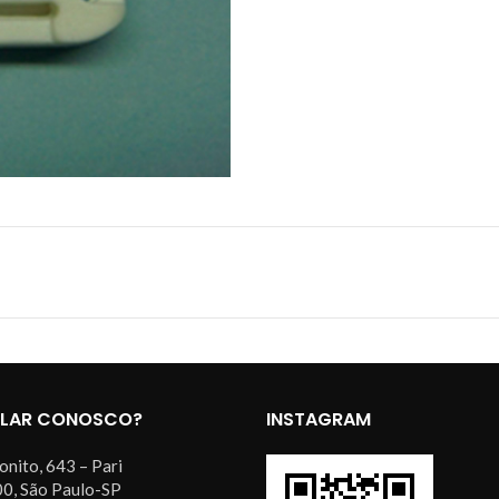
ALAR CONOSCO?
INSTAGRAM
onito, 643 – Pari
0, São Paulo-SP