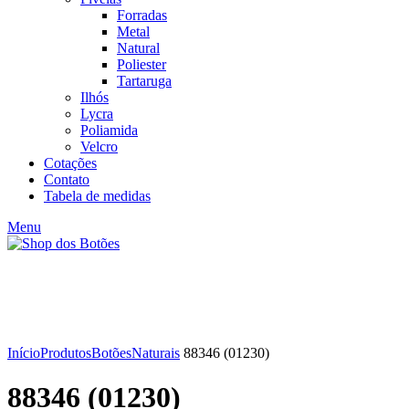
Forradas
Metal
Natural
Poliester
Tartaruga
Ilhós
Lycra
Poliamida
Velcro
Cotações
Contato
Tabela de medidas
Menu
Click to enlarge
Início
Produtos
Botões
Naturais
88346 (01230)
88346 (01230)