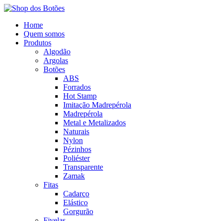
Home
Quem somos
Produtos
Algodão
Argolas
Botões
ABS
Forrados
Hot Stamp
Imitação Madrepérola
Madrepérola
Metal e Metalizados
Naturais
Nylon
Pézinhos
Poliéster
Transparente
Zamak
Fitas
Cadarço
Elástico
Gorgurão
Fivelas