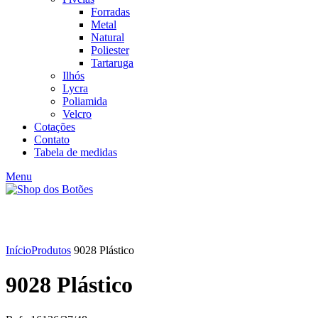
Forradas
Metal
Natural
Poliester
Tartaruga
Ilhós
Lycra
Poliamida
Velcro
Cotações
Contato
Tabela de medidas
Menu
Click to enlarge
Início
Produtos
9028 Plástico
9028 Plástico