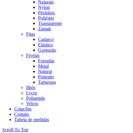
Naturais
Nylon
Pézinhos
Poliéster
Transparente
Zamak
Fitas
Cadarço
Elástico
Gorgurão
Fivelas
Forradas
Metal
Natural
Poliester
Tartaruga
Ilhós
Lycra
Poliamida
Velcro
Cotações
Contato
Tabela de medidas
Scroll To Top