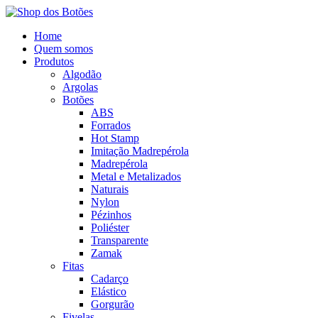
Home
Quem somos
Produtos
Algodão
Argolas
Botões
ABS
Forrados
Hot Stamp
Imitação Madrepérola
Madrepérola
Metal e Metalizados
Naturais
Nylon
Pézinhos
Poliéster
Transparente
Zamak
Fitas
Cadarço
Elástico
Gorgurão
Fivelas