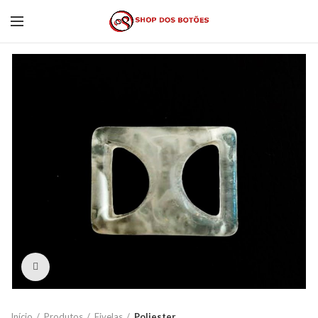
Click to enlarge
Início
Produtos
Fivelas
Poliester