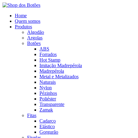
Home
Quem somos
Produtos
Algodão
Argolas
Botões
ABS
Forrados
Hot Stamp
Imitação Madrepérola
Madrepérola
Metal e Metalizados
Naturais
Nylon
Pézinhos
Poliéster
Transparente
Zamak
Fitas
Cadarço
Elástico
Gorgurão
Fivelas