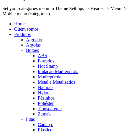
Set your categories menu in Theme Settings -> Header -> Menu ->
Mobile menu (categories)
Home
Quem somos
Produtos
Algodão
Argolas
Botões
ABS
Forrados
Hot Stamp
Imitação Madrepérola
Madrepérola
Metal e Metalizados
Naturais
Nylon
Pézinhos
Poliéster
Transparente
Zamak
Fitas
Cadarço
Elástico