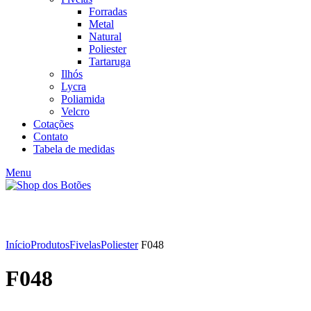
Forradas
Metal
Natural
Poliester
Tartaruga
Ilhós
Lycra
Poliamida
Velcro
Cotações
Contato
Tabela de medidas
Menu
Click to enlarge
Início
Produtos
Fivelas
Poliester
F048
F048