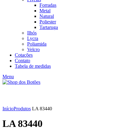
Forradas
Metal
Natural
Poliester
Tartaruga
Ilhós
Lycra
Poliamida
Velcro
Cotações
Contato
Tabela de medidas
Menu
Click to enlarge
Início
Produtos
LA 83440
LA 83440