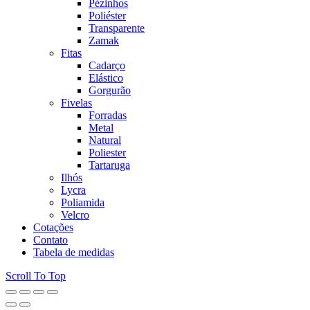
Pézinhos
Poliéster
Transparente
Zamak
Fitas
Cadarço
Elástico
Gorgurão
Fivelas
Forradas
Metal
Natural
Poliester
Tartaruga
Ilhós
Lycra
Poliamida
Velcro
Cotações
Contato
Tabela de medidas
Scroll To Top