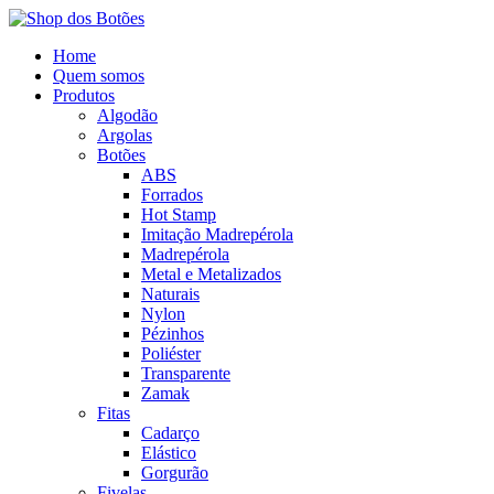
Home
Quem somos
Produtos
Algodão
Argolas
Botões
ABS
Forrados
Hot Stamp
Imitação Madrepérola
Madrepérola
Metal e Metalizados
Naturais
Nylon
Pézinhos
Poliéster
Transparente
Zamak
Fitas
Cadarço
Elástico
Gorgurão
Fivelas