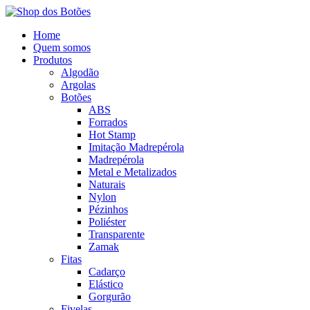
Home
Quem somos
Produtos
Algodão
Argolas
Botões
ABS
Forrados
Hot Stamp
Imitação Madrepérola
Madrepérola
Metal e Metalizados
Naturais
Nylon
Pézinhos
Poliéster
Transparente
Zamak
Fitas
Cadarço
Elástico
Gorgurão
Fivelas