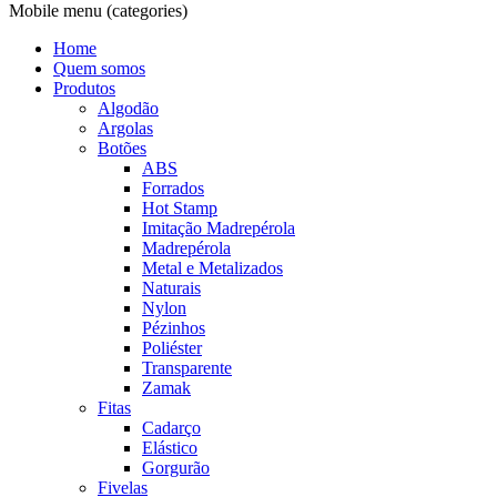
Mobile menu (categories)
Home
Quem somos
Produtos
Algodão
Argolas
Botões
ABS
Forrados
Hot Stamp
Imitação Madrepérola
Madrepérola
Metal e Metalizados
Naturais
Nylon
Pézinhos
Poliéster
Transparente
Zamak
Fitas
Cadarço
Elástico
Gorgurão
Fivelas