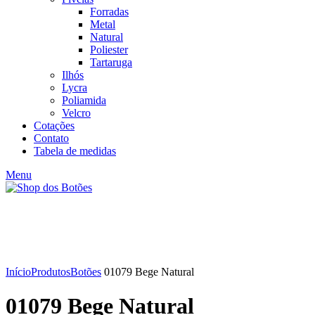
Forradas
Metal
Natural
Poliester
Tartaruga
Ilhós
Lycra
Poliamida
Velcro
Cotações
Contato
Tabela de medidas
Menu
Click to enlarge
Início
Produtos
Botões
01079 Bege Natural
01079 Bege Natural