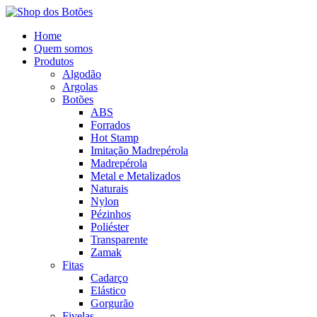
Home
Quem somos
Produtos
Algodão
Argolas
Botões
ABS
Forrados
Hot Stamp
Imitação Madrepérola
Madrepérola
Metal e Metalizados
Naturais
Nylon
Pézinhos
Poliéster
Transparente
Zamak
Fitas
Cadarço
Elástico
Gorgurão
Fivelas