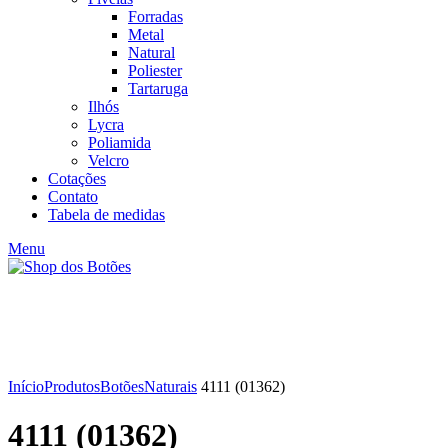
Forradas
Metal
Natural
Poliester
Tartaruga
Ilhós
Lycra
Poliamida
Velcro
Cotações
Contato
Tabela de medidas
Menu
Click to enlarge
Início
Produtos
Botões
Naturais
4111 (01362)
4111 (01362)