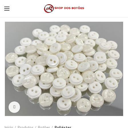
Click to enlarge
Início
Produtos
Botões
Poliéster