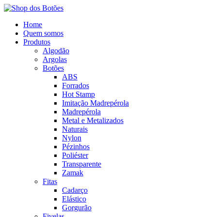
Home
Quem somos
Produtos
Algodão
Argolas
Botões
ABS
Forrados
Hot Stamp
Imitação Madrepérola
Madrepérola
Metal e Metalizados
Naturais
Nylon
Pézinhos
Poliéster
Transparente
Zamak
Fitas
Cadarço
Elástico
Gorgurão
Fivelas