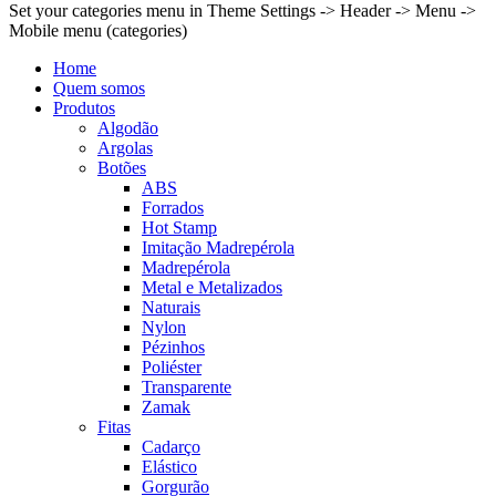
Set your categories menu in Theme Settings -> Header -> Menu ->
Mobile menu (categories)
Home
Quem somos
Produtos
Algodão
Argolas
Botões
ABS
Forrados
Hot Stamp
Imitação Madrepérola
Madrepérola
Metal e Metalizados
Naturais
Nylon
Pézinhos
Poliéster
Transparente
Zamak
Fitas
Cadarço
Elástico
Gorgurão