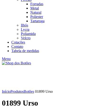
Forradas
Metal
Natural
Poliester
Tartaruga
Ilhós
Lycra
Poliamida
Velcro
Cotações
Contato
Tabela de medidas
Menu
Click to enlarge
Início
Produtos
Botões
01899 Urso
01899 Urso