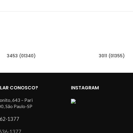
3453 (01340)
3011 (01355)
ALAR CONOSCO?
INSTAGRAM
onito, 643 – Pari
0, São Paulo-SP
62-1377
636-1377