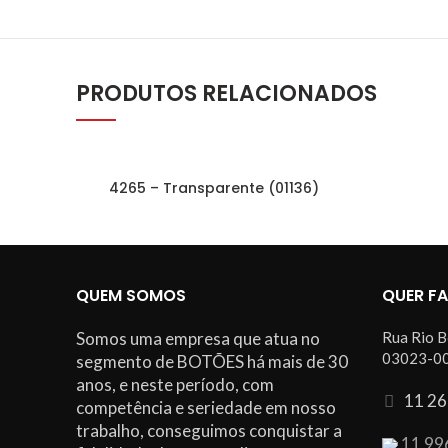
PRODUTOS RELACIONADOS
4265 – Transparente (01136)
QUEM SOMOS
QUER F
Somos uma empresa que atua no
Rua Rio B
03023-00
segmento de BOTÕES há mais de 30
anos, e neste período, com
11 26
competência e seriedade em nosso
trabalho, conseguimos conquistar a
11 99