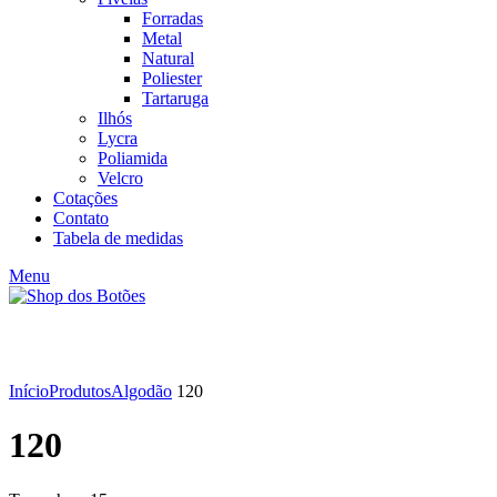
Forradas
Metal
Natural
Poliester
Tartaruga
Ilhós
Lycra
Poliamida
Velcro
Cotações
Contato
Tabela de medidas
Menu
Click to enlarge
Início
Produtos
Algodão
120
120