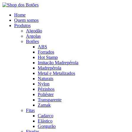
Home
Quem somos
Produtos
Algodão
Argolas
Botões
ABS
Forrados
Hot Stamp
Imitação Madrepérola
Madrepérola
Metal e Metalizados
Naturais
Nylon
Pézinhos
Poliéster
Transparente
Zamak
Fitas
Cadarço
Elástico
Gorgurão
Fivelas