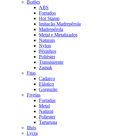
Botões
ABS
Forrados
Hot Stamp
Imitação Madrepérola
Madrepérola
Metal e Metalizados
Naturais
Nylon
Pézinhos
Poliéster
Transparente
Zamak
Fitas
Cadarço
Elástico
Gorgurão
Fivelas
Forradas
Metal
Natural
Poliester
Tartaruga
Ilhós
Lycra