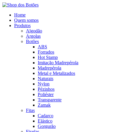
Home
Quem somos
Produtos
Algodão
Argolas
Botões
ABS
Forrados
Hot Stamp
Imitação Madrepérola
Madrepérola
Metal e Metalizados
Naturais
Nylon
Pézinhos
Poliéster
Transparente
Zamak
Fitas
Cadarço
Elástico
Gorgurão
Fivelas