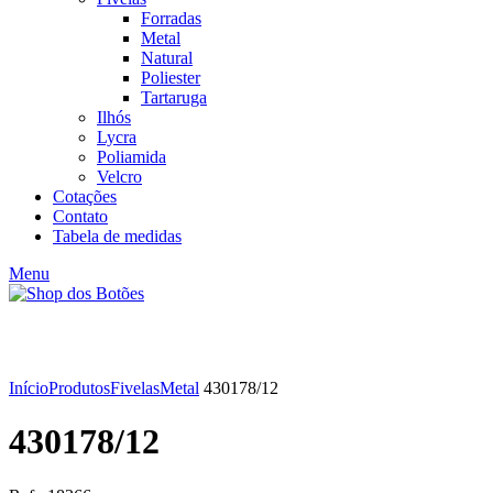
Forradas
Metal
Natural
Poliester
Tartaruga
Ilhós
Lycra
Poliamida
Velcro
Cotações
Contato
Tabela de medidas
Menu
Click to enlarge
Início
Produtos
Fivelas
Metal
430178/12
430178/12