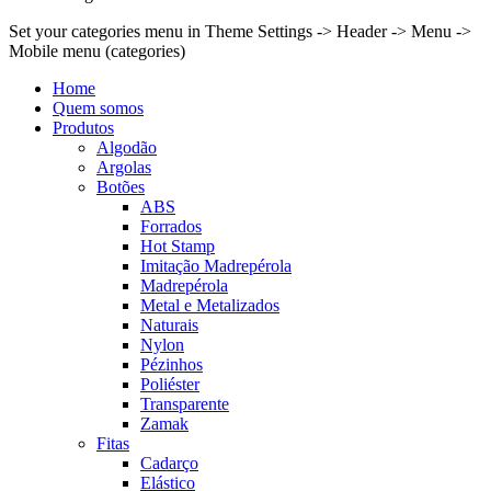
Set your categories menu in Theme Settings -> Header -> Menu ->
Mobile menu (categories)
Home
Quem somos
Produtos
Algodão
Argolas
Botões
ABS
Forrados
Hot Stamp
Imitação Madrepérola
Madrepérola
Metal e Metalizados
Naturais
Nylon
Pézinhos
Poliéster
Transparente
Zamak
Fitas
Cadarço
Elástico