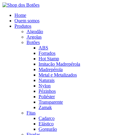
Home
Quem somos
Produtos
Algodão
Argolas
Botões
ABS
Forrados
Hot Stamp
Imitação Madrepérola
Madrepérola
Metal e Metalizados
Naturais
Nylon
Pézinhos
Poliéster
Transparente
Zamak
Fitas
Cadarço
Elástico
Gorgurão
Fivelas