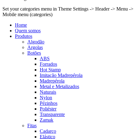
Set your categories menu in Theme Settings -> Header -> Menu ->
Mobile menu (categories)
Home
Quem somos
Produtos
Algodão
Argolas
Botões
ABS
Forrados
Hot Stamp
Imitação Madrepérola
Madrepérola
Metal e Metalizados
Naturais
Nylon
Pézinhos
Poliéster
Transparente
Zamak
Fitas
Cadarço
Elástico