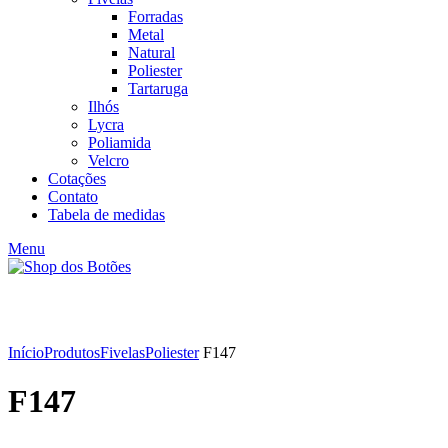
Forradas
Metal
Natural
Poliester
Tartaruga
Ilhós
Lycra
Poliamida
Velcro
Cotações
Contato
Tabela de medidas
Menu
Click to enlarge
Início
Produtos
Fivelas
Poliester
F147
F147