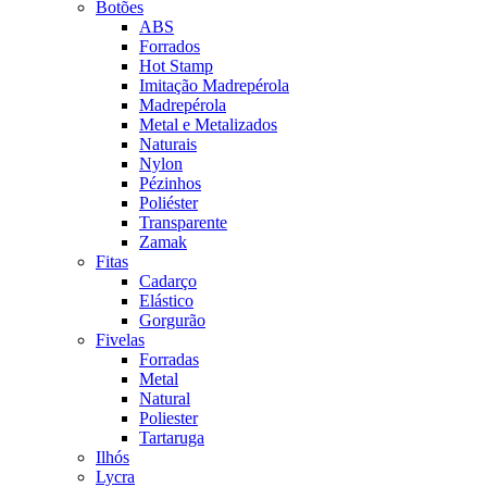
Botões
ABS
Forrados
Hot Stamp
Imitação Madrepérola
Madrepérola
Metal e Metalizados
Naturais
Nylon
Pézinhos
Poliéster
Transparente
Zamak
Fitas
Cadarço
Elástico
Gorgurão
Fivelas
Forradas
Metal
Natural
Poliester
Tartaruga
Ilhós
Lycra