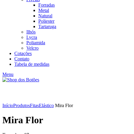
Forradas
Metal
Natural
Poliester
Tartaruga
Ilhós
Lycra
Poliamida
Velcro
Cotações
Contato
Tabela de medidas
Menu
Click to enlarge
Início
Produtos
Fitas
Elástico
Mira Flor
Mira Flor