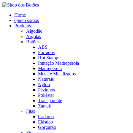
Home
Quem somos
Produtos
Algodão
Argolas
Botões
ABS
Forrados
Hot Stamp
Imitação Madrepérola
Madrepérola
Metal e Metalizados
Naturais
Nylon
Pézinhos
Poliéster
Transparente
Zamak
Fitas
Cadarço
Elástico
Gorgurão
Fivelas