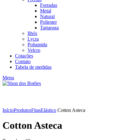
Forradas
Metal
Natural
Poliester
Tartaruga
Ilhós
Lycra
Poliamida
Velcro
Cotações
Contato
Tabela de medidas
Menu
Click to enlarge
Início
Produtos
Fitas
Elástico
Cotton Asteca
Cotton Asteca