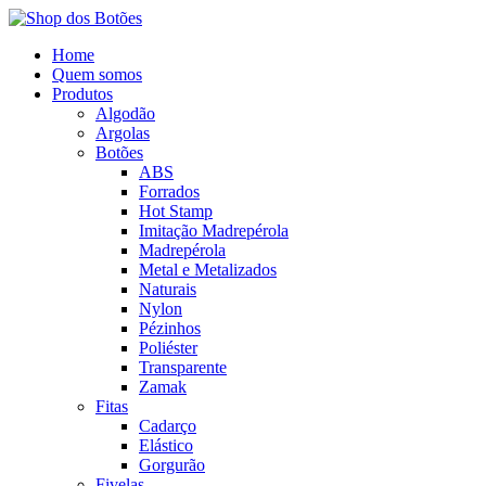
Home
Quem somos
Produtos
Algodão
Argolas
Botões
ABS
Forrados
Hot Stamp
Imitação Madrepérola
Madrepérola
Metal e Metalizados
Naturais
Nylon
Pézinhos
Poliéster
Transparente
Zamak
Fitas
Cadarço
Elástico
Gorgurão
Fivelas