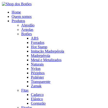
Home
Quem somos
Produtos
Algodão
Argolas
Botões
ABS
Forrados
Hot Stamp
Imitação Madrepérola
Madrepérola
Metal e Metalizados
Naturais
Nylon
Pézinhos
Poliéster
Transparente
Zamak
Fitas
Cadarço
Elástico
Gorgurão
Fivelas