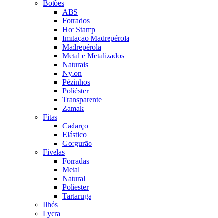
Botões
ABS
Forrados
Hot Stamp
Imitação Madrepérola
Madrepérola
Metal e Metalizados
Naturais
Nylon
Pézinhos
Poliéster
Transparente
Zamak
Fitas
Cadarço
Elástico
Gorgurão
Fivelas
Forradas
Metal
Natural
Poliester
Tartaruga
Ilhós
Lycra