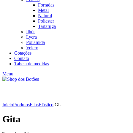
Forradas
Metal
Natural
Poliester
Tartaruga
Ilhós
Lycra
Poliamida
Velcro
Cotações
Contato
Tabela de medidas
Menu
Click to enlarge
Início
Produtos
Fitas
Elástico
Gita
Gita