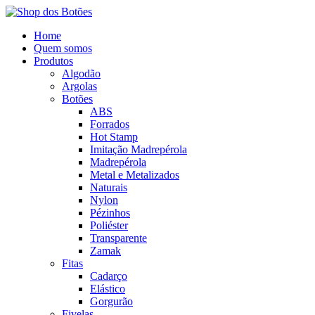
Home
Quem somos
Produtos
Algodão
Argolas
Botões
ABS
Forrados
Hot Stamp
Imitação Madrepérola
Madrepérola
Metal e Metalizados
Naturais
Nylon
Pézinhos
Poliéster
Transparente
Zamak
Fitas
Cadarço
Elástico
Gorgurão
Fivelas