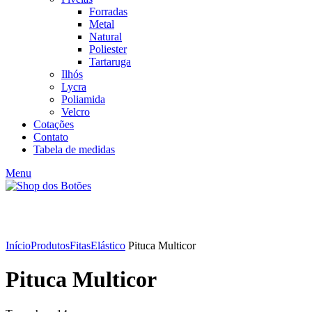
Forradas
Metal
Natural
Poliester
Tartaruga
Ilhós
Lycra
Poliamida
Velcro
Cotações
Contato
Tabela de medidas
Menu
Click to enlarge
Início
Produtos
Fitas
Elástico
Pituca Multicor
Pituca Multicor