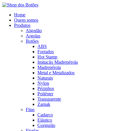
Home
Quem somos
Produtos
Algodão
Argolas
Botões
ABS
Forrados
Hot Stamp
Imitação Madrepérola
Madrepérola
Metal e Metalizados
Naturais
Nylon
Pézinhos
Poliéster
Transparente
Zamak
Fitas
Cadarço
Elástico
Gorgurão
Fivelas