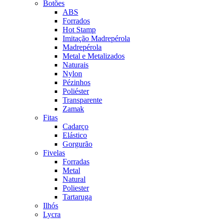
Botões
ABS
Forrados
Hot Stamp
Imitação Madrepérola
Madrepérola
Metal e Metalizados
Naturais
Nylon
Pézinhos
Poliéster
Transparente
Zamak
Fitas
Cadarço
Elástico
Gorgurão
Fivelas
Forradas
Metal
Natural
Poliester
Tartaruga
Ilhós
Lycra